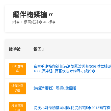
鏂伴椈鍒楄〃
绗� 1 椤碉紝鍏� 46 椤�
鍒嗙被
鏍囬
骞翠腑浼樻儬锛屾満涓嶅彲澶憋細鏍囧噯鍨嬪椁
SEO浼樺
1800鍏冿紝0鍏冨欢闀夸竴骞寸綉绔�
寲
缃戠珯寤
鎵嬫満缃戦〉璁捐鎸囧崡
鸿
缃戠粶鎺
浣涘北姘哥綉锛圗缃戝伐浣滃锛�2013骞存
ㄥ箍